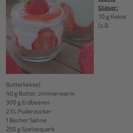
Gläser:
70 g Kekse
(z.B.
Butterkekse)
40 g Butter, zimmerwarm
300 g Erdbeeren
2 EL Puderzucker
1 Becher Sahne
250 g Speisequark