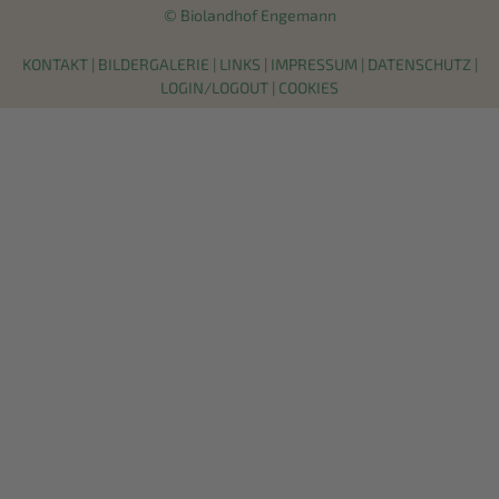
© Biolandhof Engemann
KONTAKT
|
BILDERGALERIE
|
LINKS
|
IMPRESSUM
|
DATENSCHUTZ
|
LOGIN/LOGOUT
|
COOKIES