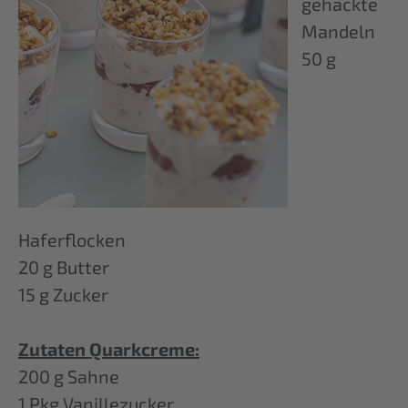
gehackte
Mandeln
50 g
Haferflocken
20 g Butter
15 g Zucker
Zutaten Quarkcreme:
200 g Sahne
1 Pkg Vanillezucker