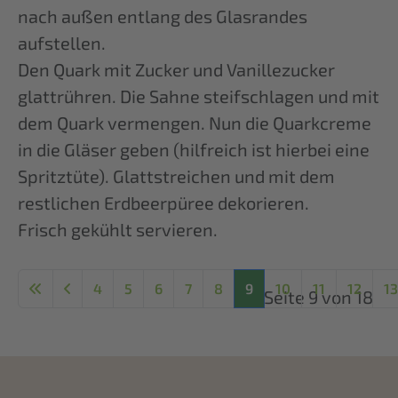
nach außen entlang des Glasrandes
aufstellen.
Den Quark mit Zucker und Vanillezucker
glattrühren. Die Sahne steifschlagen und mit
dem Quark vermengen. Nun die Quarkcreme
in die Gläser geben (hilfreich ist hierbei eine
Spritztüte). Glattstreichen und mit dem
restlichen Erdbeerpüree dekorieren.
Frisch gekühlt servieren.
4
5
6
7
8
9
10
11
12
13
Seite 9 von 18