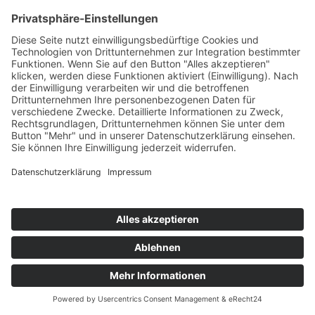
Müsli
Teil des Titels eingeben
Filter
Zurücksetzen
Anzeige #
Müsliplätzchen
© Biolandhof Engemann
KONTAKT
|
BILDERGALERIE
|
LINKS
|
IMPRESSUM
|
DATENSCHUTZ
|
LOGIN/LOGOUT
|
COOKIES