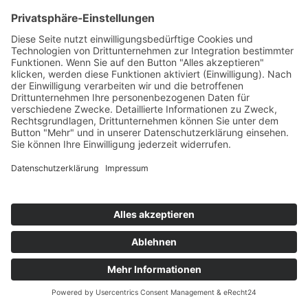
Radieschen
Teil des Titels eingeben
Filter
Zurücksetzen
Anzeige #
Radieschenblättercreme
© Biolandhof Engemann
KONTAKT
|
BILDERGALERIE
|
LINKS
|
IMPRESSUM
|
DATENSCHUTZ
|
LOGIN/LOGOUT
|
COOKIES