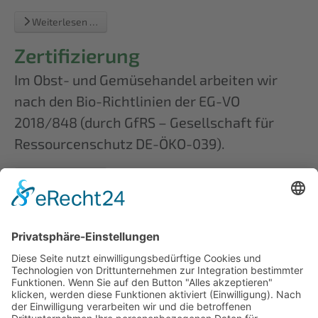
Weiterlesen …
Zertifizierung
Im Obst- und Gemüsehandel arbeiten wir
nach den Bio-Richtlinien der EG-VO
2018/848 (durch GfRS – Gesellschaft für
Ressourcenschutz DE-ÖKO-039).
Weiterlesen …
Firmenangaben:
Engemann Bio eG
Zum Südholz 11
34439 Willebadessen-Eissen