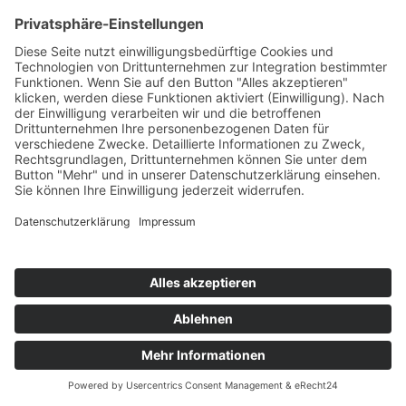
Zwiebeln
Teil des Titels eingeben
Filter
Zurücksetzen
Anzeige #
Herzhafte
Zwetschgen-
Apfel-
Mini-
Chutney
Flammkuchen
Zwiebelkuchen
mit Speck und
Zwiebeln
© Biolandhof Engemann
KONTAKT
|
BILDERGALERIE
|
LINKS
|
IMPRESSUM
|
DATENSCHUTZ
|
LOGIN/LOGOUT
|
COOKIES