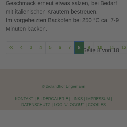
Geschmack erneut etwas salzen, bei Bedarf
mit italienischen Kräutern bestreuen.
Im vorgeheizten Backofen bei 250 °C ca. 7-9
Minuten backen.
3
4
5
6
7
8
9
10
11
12
Seite 8 von 18
© Biolandhof Engemann
KONTAKT
|
BILDERGALERIE
|
LINKS
|
IMPRESSUM
|
DATENSCHUTZ
|
LOGIN/LOGOUT
|
COOKIES