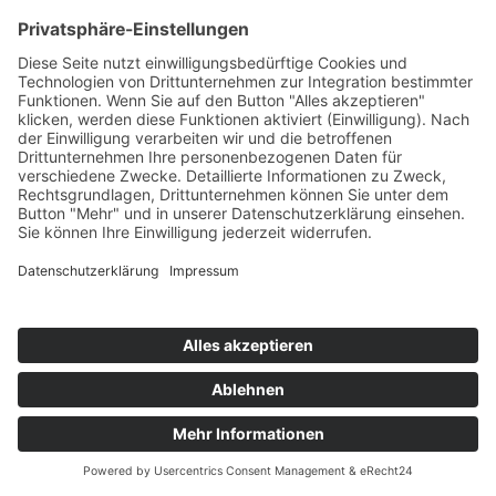
Linsen
Teil des Titels eingeben
Filter
Zurücksetzen
Anzeige #
Rote Linsensuppe mit Kokosmilch
© Biolandhof Engemann
KONTAKT
|
BILDERGALERIE
|
LINKS
|
IMPRESSUM
|
DATENSCHUTZ
|
LOGIN/LOGOUT
|
COOKIES