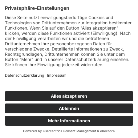
Rosenkohl
Teil des Titels eingeben
Filter
Zurücksetzen
Anzeige #
Rosenkohl-Kartoffelauflauf
© Biolandhof Engemann
KONTAKT
|
BILDERGALERIE
|
LINKS
|
IMPRESSUM
|
DATENSCHUTZ
|
LOGIN/LOGOUT
|
COOKIES