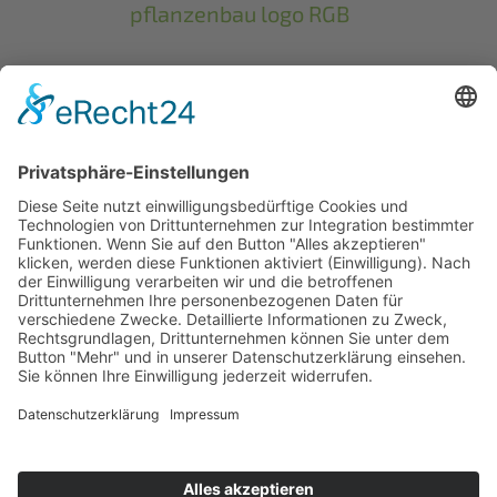
Firmenangaben:
A. Engemann GbR
Zum Südholz 11
34439 Willebadessen-Eissen
Steuer-Nr.: 345/5910/0877
Steuer-ID: DE272802876