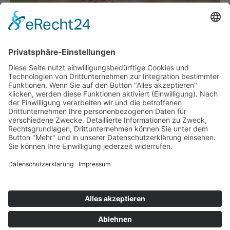
Das Rebhuhn
Eine Art, die seit Jahren stark gefährdet ist
Erdbeerzeit 2018
Klein, rot und so köstlich!
1
2
Seite 1 von 2
© Biolandhof Engemann