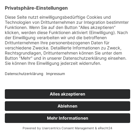
Eigene Produkte
Teil des Titels eingeben
Filter
Zurücksetzen
Anzeige #
Bandnudeln in Pilz-Rahm-Soße
© Biolandhof Engemann
KONTAKT
|
BILDERGALERIE
|
LINKS
|
IMPRESSUM
|
DATENSCHUTZ
|
LOGIN/LOGOUT
|
COOKIES