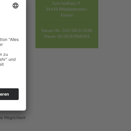
Zum Südholz 11
34439 Willebadessen-
bR
) zu einem
Eissen
airen
Steuer-Nr.: 345/5813/3586
sere Produkte
Steuer-ID: DE367968293
s Bioland
hen mit
ere Kunden
ie Möglichkeit