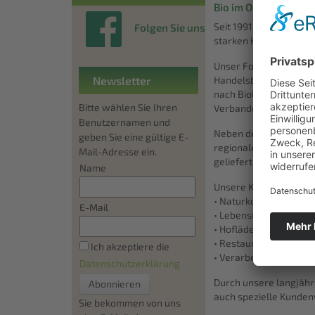
Bio im Obst- und G
Seit 1991 hat sich die
E
Folgen Sie uns
starken Handelspartne
Unser Fokus liegt von 
Newsletter
Handelsbeziehungen. Wi
nach Bioland-Richtlini
Bitte wählen Sie Ihren
Verbandes.
Benutzernamen und
Neben dem Verkauf der
geben Sie eine gültige E-
regionalen Erzeugern.
Mail-Adresse ein.
geliefert.
Name
Unsere Kunden sind:
• Naturkostgroßhändl
E-Mail
• Lebensmitteleinzelh
• Hofläden, Bioläden
• Restaurants, Catere
Ich akzeptiere die
• Verarbeiter
Datenschutzerklärung
Durch unsere langjähri
auch spezielle Kunden
Sie bekommen von uns