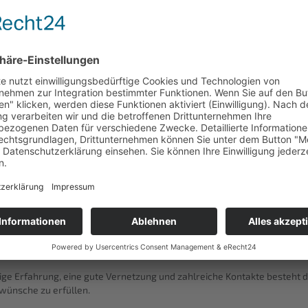
emüsehandel
ngemann Bio eG
(vormals bekannt unter dem namen
A&K Engemann G
r im Bereich ökologischer Lebensmittel entwickelt.
Anfang an auf Regionalität, nachhaltig angebauten Lebensmitteln und f
r sind Mitglied im FairBio-Verein und bei Lippequalität und bauen un
en an. Als BiolandHof stehen wir hinter den Gedanken und Prinzipien de
 selbst erzeugten Produkte habe wir seit vielen Jahren Anbauabsprac
 Die Produkte der Landwirte werden hier in Eissen erfasst und an uns
er
andel
r, Großküchen
ge Erfahrung, eine gute Vernetzung und zahlreiche Kontakte besteht d
wünsche zu erfüllen.