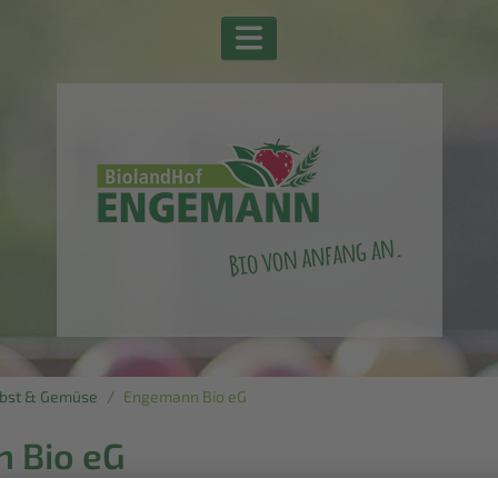
Obst & Gemüse
Engemann Bio eG
 Bio eG