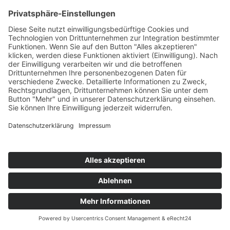
Kürbis
Teil des Titels eingeben
Filter
Zurücksetzen
Anzeige #
Kürbiskuchen
Ofenkürbis
Bohnensuppe
mit
mit weißen
Herbstsalat
Bohnen
© Biolandhof Engemann
KONTAKT
|
BILDERGALERIE
|
LINKS
|
IMPRESSUM
|
DATENSCHUTZ
|
LOGIN/LOGOUT
|
COOKIES