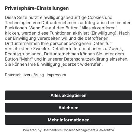
Sauerkraut
Teil des Titels eingeben
Filter
Zurücksetzen
Anzeige #
Sauerkraut-Fencheltaschen
© Biolandhof Engemann
KONTAKT
|
BILDERGALERIE
|
LINKS
|
IMPRESSUM
|
DATENSCHUTZ
|
LOGIN/LOGOUT
|
COOKIES