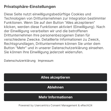
Rucola
Teil des Titels eingeben
Filter
Zurücksetzen
Anzeige #
Rote Bete Carpaccio mit Feta
© Biolandhof Engemann
KONTAKT
|
BILDERGALERIE
|
LINKS
|
IMPRESSUM
|
DATENSCHUTZ
|
LOGIN/LOGOUT
|
COOKIES