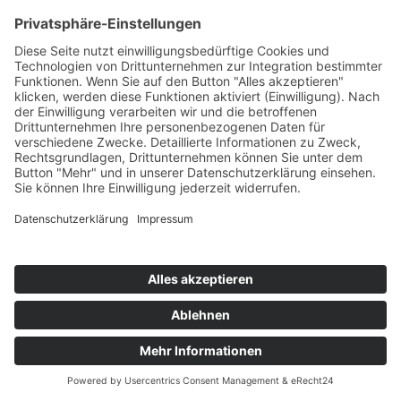
Tomaten
Teil des Titels eingeben
Filter
Zurücksetzen
Anzeige #
Zucchini-Schiffchen mit Feta
© Biolandhof Engemann
KONTAKT
|
BILDERGALERIE
|
LINKS
|
IMPRESSUM
|
DATENSCHUTZ
|
LOGIN/LOGOUT
|
COOKIES