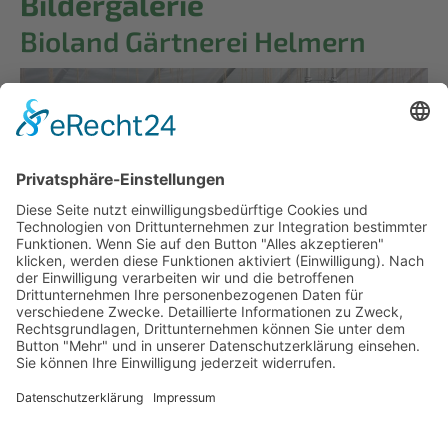
Bildergalerie
Bioland Gärtnerei Helmern