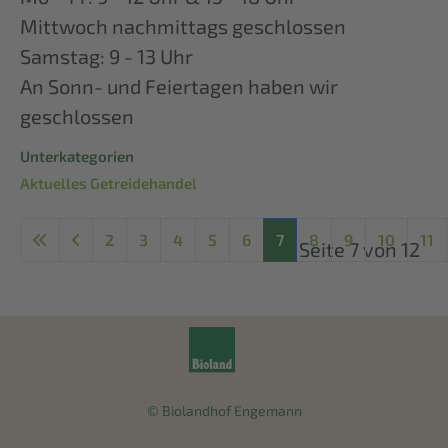
Mittwoch nachmittags geschlossen
Samstag: 9 - 13 Uhr
An Sonn- und Feiertagen haben wir
geschlossen
Unterkategorien
Aktuelles Getreidehandel
2
3
4
5
6
7
8
9
10
11
Seite 7 von 12
© Biolandhof Engemann