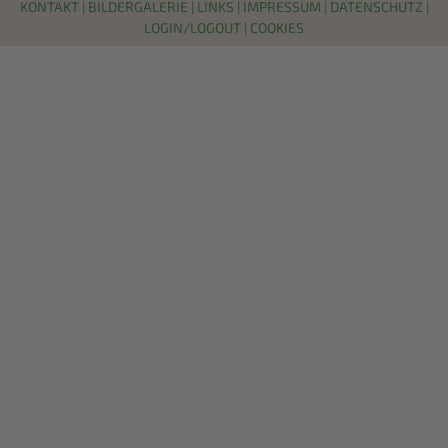
KONTAKT
|
BILDERGALERIE
|
LINKS
|
IMPRESSUM
|
DATENSCHUTZ
|
LOGIN/LOGOUT
|
COOKIES