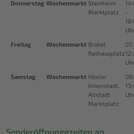
Donnerstag
Wochenmarkt
Steinheim
14
Marktplatz
-
18
Uh
Freitag
Wochenmarkt
Brakel
07
Rathausplatz
12:
Uh
Samstag
Wochenmarkt
Höxter
08
Innenstadt,
13:
Altstadt
Uh
Marktplatz
Sonderöffnungezeiten an