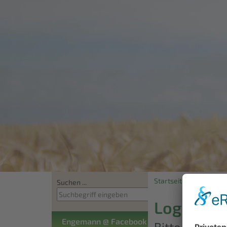
Startseite
Login
Suchen ...
Login
Engemann @ Facebook
Bitte die E-