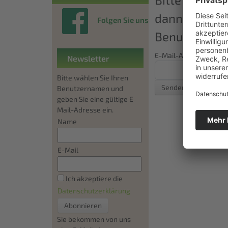
dann an diese
Folgen Sie uns
Benutzerkont
E-Mail-Adresse
*
Newsletter
Bitte wählen Sie Ihren
Senden
Benutzernamen und
geben Sie eine gültige E-
Mail-Adresse ein.
Name
E-Mail
Ich akzeptiere die
Datenschutzerklärung
Sie bekommen von uns