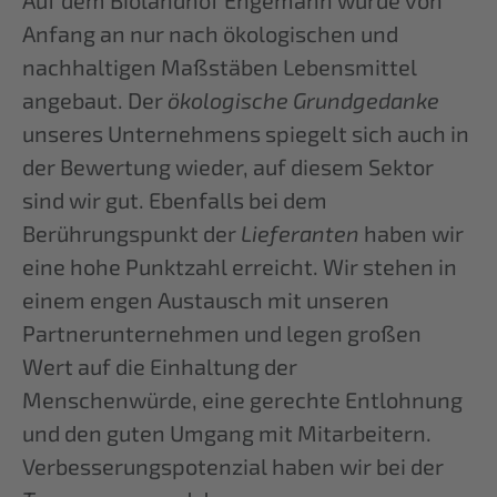
Anfang an nur nach ökologischen und
Mehr Informationen
nachhaltigen Maßstäben Lebensmittel
angebaut. Der
ökologische Grundgedanke
Akzeptieren
unseres Unternehmens spiegelt sich auch in
powered by
Usercentrics Consent
der Bewertung wieder, auf diesem Sektor
Management Platform
&
eRecht24
sind wir gut. Ebenfalls bei dem
Berührungspunkt der
Lieferanten
haben wir
eine hohe Punktzahl erreicht. Wir stehen in
einem engen Austausch mit unseren
Partnerunternehmen und legen großen
Wert auf die Einhaltung der
Menschenwürde, eine gerechte Entlohnung
und den guten Umgang mit Mitarbeitern.
Verbesserungspotenzial haben wir bei der